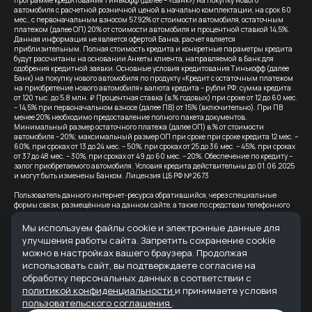
автомобиля с расчетной розничной ценой в начально комплектации, на срок 60
мес., с первоначальным взносом 57,92% от стоимости автомобиля, остаточным
платежом (далее ОП) 20% от стоимости автомобиля и процентной ставкой 14,5%.
Данная информация не является офертой Банка, расчет является
приблизительным. Полная стоимость кредита и конкретные параметры кредита
будут рассчитаны на основании Анкеты клиента, направляемой в Банк для
одобрения кредитной заявки. Основные условия кредитования Тинькофф (далее
Банк) на покупку нового автомобиля по продукту «Кредит с остаточным платежом
на приобретение нового автомобиля» валюта кредита – рубли РФ; сумма кредита
от 120 тыс. до 5.8 млн. ₽ Процентная ставка (в % годовых) при сроке от 12 до 60 мес.
– 14,5% при первоначальном взносе (далее ПВ) от 15% (включительно). При ПВ
менее 20% необходимо предоставление полного пакета документов.
Минимальный размер остаточного платежа (далее ОП) в % от стоимости
автомобиля – 20%; максимальный размер ОП при сроке при сроке кредита 12 мес. –
60%, при сроках от 13 до 24 мес. – 50%, при сроках от 25 до 36 мес. – 45%, при сроках
от 37 до 48 мес. – 30%, при сроках от 49 до 60 мес. – 20%. Обеспечение по кредиту –
залог приобретаемого автомобиля. Условия кредита действительны до 01.06.2025
и могут быть изменены Банком. Лицензия ЦБ РФ № 2673
Пользователь данного интернет-ресурса обратившийся, через специальные
формы связи, размещённые на данном сайте, а также по средствам телефонного
звонка, выражает свое безусловное согласие продолжить устную или письменную
коммуникацию с помощью электронных средств связи, в т.ч.: sms-
Мы используем файлы cookie и электронные данные для
информирование, e-mail-рассылка и т.п. и т.д.
улучшения работы сайта. Запретить сохранение cookie
можно в настройках вашего браузера. Продолжая
Все цены на сайте указаны с учетом скидок.
использовать сайт, вы подтверждаете согласие на
Банк-партнер: ВТБ (ПАО), Лицензия Банка ВТБ — №1000 от 08.07.2015. Партнер по
обработку персональных данных в соответствии с
страхованию: СПАО «Ингосстрах», лицензия ЦБ РФ № 0928
политикой конфиденциальности
и принимаете условия
пользовательского соглашения
.
Реквизиты организации: ООО "АВРОРА" ИНН 6165235622 ОГРН 1236100007373