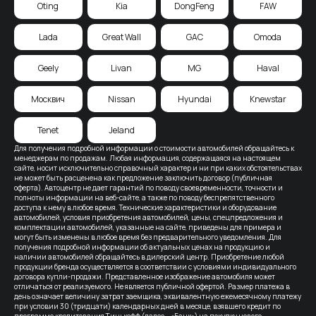
Oting
Kia
DongFeng
FAW
Lada
Great Wall
GAC
Omoda
Geely
Livan
MG
Haval
Москвич
Nissan
Hyundai
Knewstar
Tenet
Jeland
Для получения подробной информации о стоимости автомобилей обращайтесь к
менеджерам по продажам. Любая информация, содержащаяся на настоящем
сайте, носит исключительно справочный характер и ни при каких обстоятельствах
не может быть расценена как предложение заключить договор (публичная
оферта). Автоцентр не дает гарантий по поводу своевременности, точности и
полноты информации на веб-сайте, а также по поводу беспрепятственного
доступа к нему в любое время. Технические характеристики и оборудование
автомобилей, условия приобретения автомобилей, цены, спецпредложения и
комплектации автомобилей, указанные на сайте, приведены для примера и
могут быть изменены в любое время без предварительного уведомления. Для
получения подробной информации об актуальных ценах на продукцию и
наличии автомобилей обращайтесь в дилерский центр. Приобретение любой
продукции бренда осуществляется в соответствии с условиями индивидуального
договора купли-продажи. Представленное изображение автомобиля может
отличаться от реализуемого. Не является публичной офертой. Размер платежа в
день означает величину затрат заемщика, эквивалентную ежемесячному платежу
при условии 30 (тридцати) календарных дней в месяце, взявшего кредит по
программе кредитования Тинькофф (далее – «Банк») на покупку нового