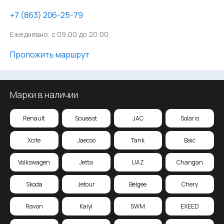
‪+7 (863) 206-25-79
Ежедневно, с 09:00 до 20:00
Проложить маршрут
Марки в наличии
Renault
Soueast
JAC
Solaris
Xcite
Jaecoo
Tank
Baic
Volkswagen
Jetta
UAZ
Changan
Skoda
Jetour
Belgee
Chery
Ravon
Kaiyi
SWM
EXEED