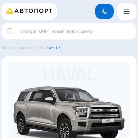
Главная ›
Каталог ›
Haval ›
Haval H5
HAVAL