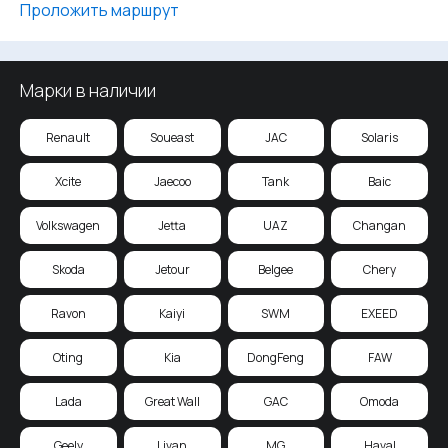
Проложить маршрут
Марки в наличии
Renault
Soueast
JAC
Solaris
Xcite
Jaecoo
Tank
Baic
Volkswagen
Jetta
UAZ
Changan
Skoda
Jetour
Belgee
Chery
Ravon
Kaiyi
SWM
EXEED
Oting
Kia
DongFeng
FAW
Lada
Great Wall
GAC
Omoda
Geely
Livan
MG
Haval