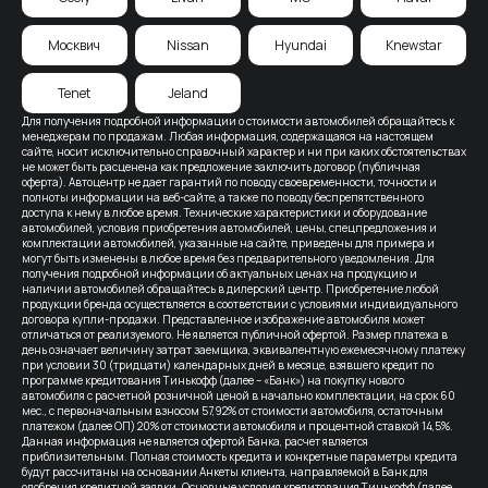
Москвич
Nissan
Hyundai
Knewstar
Tenet
Jeland
Для получения подробной информации о стоимости автомобилей обращайтесь к
менеджерам по продажам. Любая информация, содержащаяся на настоящем
сайте, носит исключительно справочный характер и ни при каких обстоятельствах
не может быть расценена как предложение заключить договор (публичная
оферта). Автоцентр не дает гарантий по поводу своевременности, точности и
полноты информации на веб-сайте, а также по поводу беспрепятственного
доступа к нему в любое время. Технические характеристики и оборудование
автомобилей, условия приобретения автомобилей, цены, спецпредложения и
комплектации автомобилей, указанные на сайте, приведены для примера и
могут быть изменены в любое время без предварительного уведомления. Для
получения подробной информации об актуальных ценах на продукцию и
наличии автомобилей обращайтесь в дилерский центр. Приобретение любой
продукции бренда осуществляется в соответствии с условиями индивидуального
договора купли-продажи. Представленное изображение автомобиля может
отличаться от реализуемого. Не является публичной офертой. Размер платежа в
день означает величину затрат заемщика, эквивалентную ежемесячному платежу
при условии 30 (тридцати) календарных дней в месяце, взявшего кредит по
программе кредитования Тинькофф (далее – «Банк») на покупку нового
автомобиля с расчетной розничной ценой в начально комплектации, на срок 60
мес., с первоначальным взносом 57,92% от стоимости автомобиля, остаточным
платежом (далее ОП) 20% от стоимости автомобиля и процентной ставкой 14,5%.
Данная информация не является офертой Банка, расчет является
приблизительным. Полная стоимость кредита и конкретные параметры кредита
будут рассчитаны на основании Анкеты клиента, направляемой в Банк для
одобрения кредитной заявки. Основные условия кредитования Тинькофф (далее