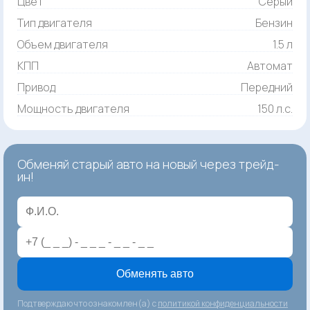
Цвет
Серый
Тип двигателя
Бензин
Объем двигателя
1.5 л
КПП
Автомат
Привод
Передний
Мощность двигателя
150 л.с.
Обменяй старый авто на новый через трейд-
ин!
Обменять авто
Подтверждаю что ознакомлен(а) с
политикой конфиденциальности