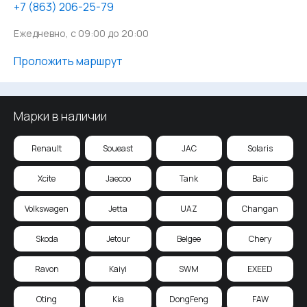
‪+7 (863) 206-25-79
Ежедневно, с 09:00 до 20:00
Проложить маршрут
Марки в наличии
Renault
Soueast
JAC
Solaris
Xcite
Jaecoo
Tank
Baic
Volkswagen
Jetta
UAZ
Changan
Skoda
Jetour
Belgee
Chery
Ravon
Kaiyi
SWM
EXEED
Oting
Kia
DongFeng
FAW