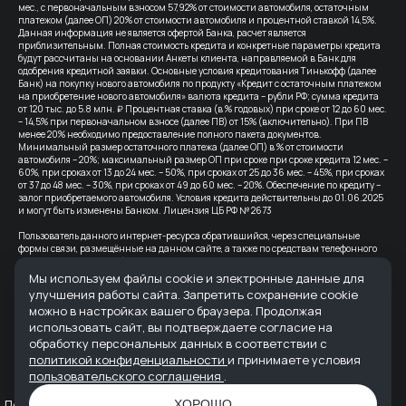
мес., с первоначальным взносом 57,92% от стоимости автомобиля, остаточным
платежом (далее ОП) 20% от стоимости автомобиля и процентной ставкой 14,5%.
Данная информация не является офертой Банка, расчет является
приблизительным. Полная стоимость кредита и конкретные параметры кредита
будут рассчитаны на основании Анкеты клиента, направляемой в Банк для
одобрения кредитной заявки. Основные условия кредитования Тинькофф (далее
Банк) на покупку нового автомобиля по продукту «Кредит с остаточным платежом
на приобретение нового автомобиля» валюта кредита – рубли РФ; сумма кредита
от 120 тыс. до 5.8 млн. ₽ Процентная ставка (в % годовых) при сроке от 12 до 60 мес.
– 14,5% при первоначальном взносе (далее ПВ) от 15% (включительно). При ПВ
менее 20% необходимо предоставление полного пакета документов.
Минимальный размер остаточного платежа (далее ОП) в % от стоимости
автомобиля – 20%; максимальный размер ОП при сроке при сроке кредита 12 мес. –
60%, при сроках от 13 до 24 мес. – 50%, при сроках от 25 до 36 мес. – 45%, при сроках
от 37 до 48 мес. – 30%, при сроках от 49 до 60 мес. – 20%. Обеспечение по кредиту –
залог приобретаемого автомобиля. Условия кредита действительны до 01.06.2025
и могут быть изменены Банком. Лицензия ЦБ РФ № 2673
Пользователь данного интернет-ресурса обратившийся, через специальные
формы связи, размещённые на данном сайте, а также по средствам телефонного
звонка, выражает свое безусловное согласие продолжить устную или письменную
коммуникацию с помощью электронных средств связи, в т.ч.: sms-
Мы используем файлы cookie и электронные данные для
информирование, e-mail-рассылка и т.п. и т.д.
улучшения работы сайта. Запретить сохранение cookie
можно в настройках вашего браузера. Продолжая
Все цены на сайте указаны с учетом скидок.
использовать сайт, вы подтверждаете согласие на
Банк-партнер: ВТБ (ПАО), Лицензия Банка ВТБ — №1000 от 08.07.2015. Партнер по
обработку персональных данных в соответствии с
страхованию: СПАО «Ингосстрах», лицензия ЦБ РФ № 0928
политикой конфиденциальности
и принимаете условия
пользовательского соглашения
.
Реквизиты организации: ООО "АВРОРА" ИНН 6165235622 ОГРН 1236100007373
Политика конфиденциальности
Пользовательское соглашение
ХОРОШО