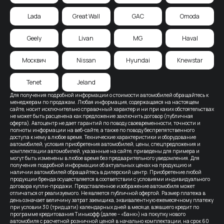
Lada
Great Wall
GAC
Omoda
Geely
Livan
MG
Haval
Москвич
Nissan
Hyundai
Knewstar
Tenet
Jeland
Для получения подробной информации о стоимости автомобилей обращайтесь к
менеджерам по продажам. Любая информация, содержащаяся на настоящем
сайте, носит исключительно справочный характер и ни при каких обстоятельствах
не может быть расценена как предложение заключить договор (публичная
оферта). Автоцентр не дает гарантий по поводу своевременности, точности и
полноты информации на веб-сайте, а также по поводу беспрепятственного
доступа к нему в любое время. Технические характеристики и оборудование
автомобилей, условия приобретения автомобилей, цены, спецпредложения и
комплектации автомобилей, указанные на сайте, приведены для примера и
могут быть изменены в любое время без предварительного уведомления. Для
получения подробной информации об актуальных ценах на продукцию и
наличии автомобилей обращайтесь в дилерский центр. Приобретение любой
продукции бренда осуществляется в соответствии с условиями индивидуального
договора купли-продажи. Представленное изображение автомобиля может
отличаться от реализуемого. Не является публичной офертой. Размер платежа в
день означает величину затрат заемщика, эквивалентную ежемесячному платежу
при условии 30 (тридцати) календарных дней в месяце, взявшего кредит по
программе кредитования Тинькофф (далее – «Банк») на покупку нового
автомобиля с расчетной розничной ценой в начально комплектации, на срок 60