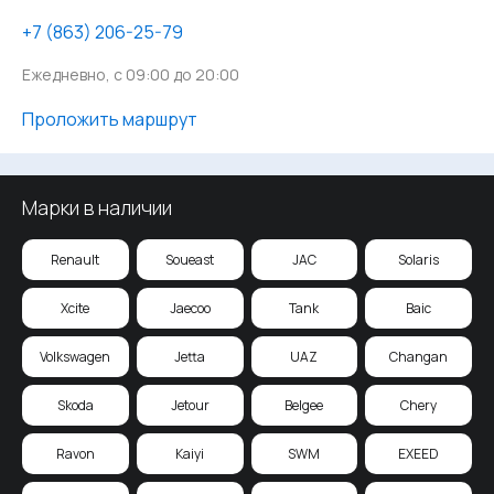
‪+7 (863) 206-25-79
Ежедневно, с 09:00 до 20:00
Проложить маршрут
Марки в наличии
Renault
Soueast
JAC
Solaris
Xcite
Jaecoo
Tank
Baic
Volkswagen
Jetta
UAZ
Changan
Skoda
Jetour
Belgee
Chery
Ravon
Kaiyi
SWM
EXEED