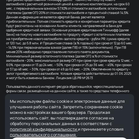
автомобиля с расчетной розничной ценой в начально комплектации, на срок 60
мес., с первоначальным взносом 57,92% от стоимости автомобиля, остаточным
платежом (далее ОП) 20% от стоимости автомобиля и процентной ставкой 14,5%.
Данная информация не является офертой Банка, расчет является
приблизительным. Полная стоимость кредита и конкретные параметры кредита
будут рассчитаны на основании Анкеты клиента, направляемой в Банк для
одобрения кредитной заявки. Основные условия кредитования Тинькофф (далее
Банк) на покупку нового автомобиля по продукту «Кредит с остаточным платежом
на приобретение нового автомобиля» валюта кредита – рубли РФ; сумма кредита
от 120 тыс. до 5.8 млн. ₽ Процентная ставка (в % годовых) при сроке от 12 до 60 мес.
– 14,5% при первоначальном взносе (далее ПВ) от 15% (включительно). При ПВ
менее 20% необходимо предоставление полного пакета документов.
Минимальный размер остаточного платежа (далее ОП) в % от стоимости
автомобиля – 20%; максимальный размер ОП при сроке при сроке кредита 12 мес. –
60%, при сроках от 13 до 24 мес. – 50%, при сроках от 25 до 36 мес. – 45%, при сроках
от 37 до 48 мес. – 30%, при сроках от 49 до 60 мес. – 20%. Обеспечение по кредиту –
залог приобретаемого автомобиля. Условия кредита действительны до 01.06.2025
и могут быть изменены Банком. Лицензия ЦБ РФ № 2673
Пользователь данного интернет-ресурса обратившийся, через специальные
формы связи, размещённые на данном сайте, а также по средствам телефонного
звонка, выражает свое безусловное согласие продолжить устную или письменную
коммуникацию с помощью электронных средств связи, в т.ч.: sms-
Мы используем файлы cookie и электронные данные для
информирование, e-mail-рассылка и т.п. и т.д.
улучшения работы сайта. Запретить сохранение cookie
можно в настройках вашего браузера. Продолжая
Все цены на сайте указаны с учетом скидок.
использовать сайт, вы подтверждаете согласие на
Банк-партнер: ВТБ (ПАО), Лицензия Банка ВТБ — №1000 от 08.07.2015. Партнер по
обработку персональных данных в соответствии с
страхованию: СПАО «Ингосстрах», лицензия ЦБ РФ № 0928
политикой конфиденциальности
и принимаете условия
пользовательского соглашения
.
Реквизиты организации: ООО "АВРОРА" ИНН 6165235622 ОГРН 1236100007373