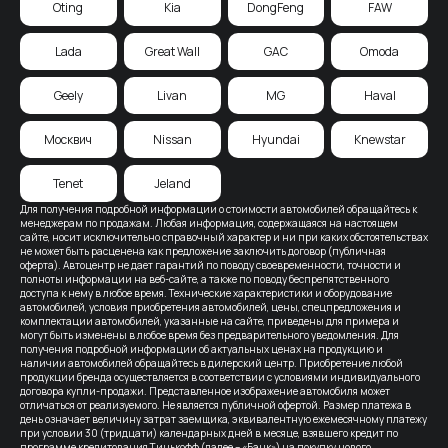
Oting
Kia
DongFeng
FAW
Lada
Great Wall
GAC
Omoda
Geely
Livan
MG
Haval
Москвич
Nissan
Hyundai
Knewstar
Tenet
Jeland
Для получения подробной информации о стоимости автомобилей обращайтесь к
менеджерам по продажам. Любая информация, содержащаяся на настоящем
сайте, носит исключительно справочный характер и ни при каких обстоятельствах
не может быть расценена как предложение заключить договор (публичная
оферта). Автоцентр не дает гарантий по поводу своевременности, точности и
полноты информации на веб-сайте, а также по поводу беспрепятственного
доступа к нему в любое время. Технические характеристики и оборудование
автомобилей, условия приобретения автомобилей, цены, спецпредложения и
комплектации автомобилей, указанные на сайте, приведены для примера и
могут быть изменены в любое время без предварительного уведомления. Для
получения подробной информации об актуальных ценах на продукцию и
наличии автомобилей обращайтесь в дилерский центр. Приобретение любой
продукции бренда осуществляется в соответствии с условиями индивидуального
договора купли-продажи. Представленное изображение автомобиля может
отличаться от реализуемого. Не является публичной офертой. Размер платежа в
день означает величину затрат заемщика, эквивалентную ежемесячному платежу
при условии 30 (тридцати) календарных дней в месяце, взявшего кредит по
программе кредитования Тинькофф (далее – «Банк») на покупку нового