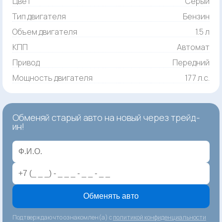
Цвет
Серый
Тип двигателя
Бензин
Объем двигателя
1.5 л
КПП
Автомат
Привод
Передний
Мощность двигателя
177 л.с.
Обменяй старый авто на новый через трейд-
ин!
Обменять авто
Подтверждаю что ознакомлен(а) с
политикой конфиденциальности