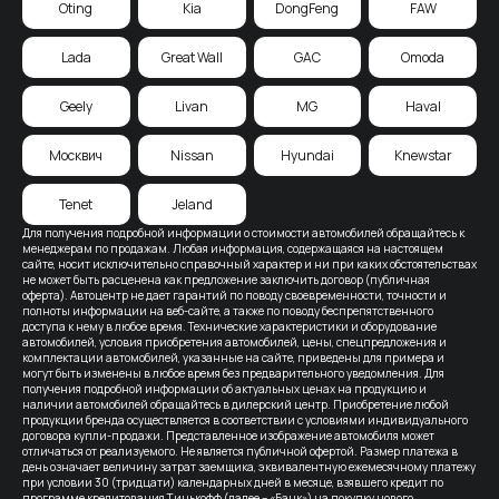
Oting
Kia
DongFeng
FAW
Lada
Great Wall
GAC
Omoda
Geely
Livan
MG
Haval
Москвич
Nissan
Hyundai
Knewstar
Tenet
Jeland
Для получения подробной информации о стоимости автомобилей обращайтесь к
менеджерам по продажам. Любая информация, содержащаяся на настоящем
сайте, носит исключительно справочный характер и ни при каких обстоятельствах
не может быть расценена как предложение заключить договор (публичная
оферта). Автоцентр не дает гарантий по поводу своевременности, точности и
полноты информации на веб-сайте, а также по поводу беспрепятственного
доступа к нему в любое время. Технические характеристики и оборудование
автомобилей, условия приобретения автомобилей, цены, спецпредложения и
комплектации автомобилей, указанные на сайте, приведены для примера и
могут быть изменены в любое время без предварительного уведомления. Для
получения подробной информации об актуальных ценах на продукцию и
наличии автомобилей обращайтесь в дилерский центр. Приобретение любой
продукции бренда осуществляется в соответствии с условиями индивидуального
договора купли-продажи. Представленное изображение автомобиля может
отличаться от реализуемого. Не является публичной офертой. Размер платежа в
день означает величину затрат заемщика, эквивалентную ежемесячному платежу
при условии 30 (тридцати) календарных дней в месяце, взявшего кредит по
программе кредитования Тинькофф (далее – «Банк») на покупку нового