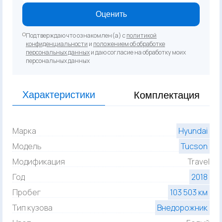
Оценить
Подтверждаю что ознакомлен(а) с
политикой
конфиденциальности
и
положением об обработке
персональных данных
и даю согласие на обработку моих
персональных данных
Характеристики
Комплектация
Марка
Hyundai
Модель
Tucson
Модификация
Travel
Год
2018
Пробег
103 503 км
Тип кузова
Внедорожник