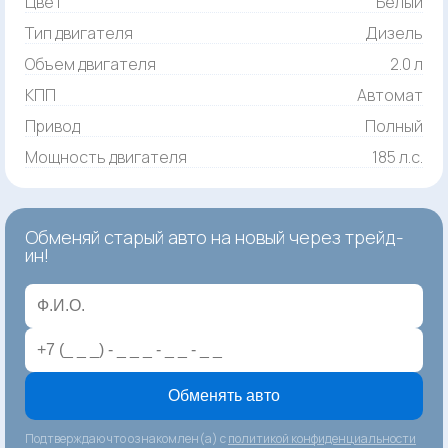
Цвет
Белый
Тип двигателя
Дизель
Объем двигателя
2.0 л
КПП
Автомат
Привод
Полный
Мощность двигателя
185 л.с.
Обменяй старый авто на новый через трейд-
ин!
Обменять авто
Подтверждаю что ознакомлен(а) с
политикой конфиденциальности