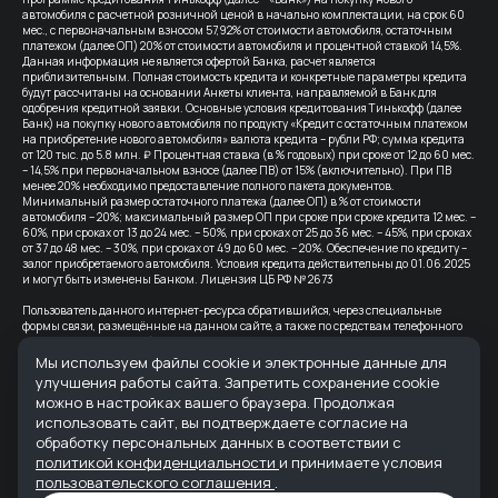
автомобиля с расчетной розничной ценой в начально комплектации, на срок 60
мес., с первоначальным взносом 57,92% от стоимости автомобиля, остаточным
платежом (далее ОП) 20% от стоимости автомобиля и процентной ставкой 14,5%.
Данная информация не является офертой Банка, расчет является
приблизительным. Полная стоимость кредита и конкретные параметры кредита
будут рассчитаны на основании Анкеты клиента, направляемой в Банк для
одобрения кредитной заявки. Основные условия кредитования Тинькофф (далее
Банк) на покупку нового автомобиля по продукту «Кредит с остаточным платежом
на приобретение нового автомобиля» валюта кредита – рубли РФ; сумма кредита
от 120 тыс. до 5.8 млн. ₽ Процентная ставка (в % годовых) при сроке от 12 до 60 мес.
– 14,5% при первоначальном взносе (далее ПВ) от 15% (включительно). При ПВ
менее 20% необходимо предоставление полного пакета документов.
Минимальный размер остаточного платежа (далее ОП) в % от стоимости
автомобиля – 20%; максимальный размер ОП при сроке при сроке кредита 12 мес. –
60%, при сроках от 13 до 24 мес. – 50%, при сроках от 25 до 36 мес. – 45%, при сроках
от 37 до 48 мес. – 30%, при сроках от 49 до 60 мес. – 20%. Обеспечение по кредиту –
залог приобретаемого автомобиля. Условия кредита действительны до 01.06.2025
и могут быть изменены Банком. Лицензия ЦБ РФ № 2673
Пользователь данного интернет-ресурса обратившийся, через специальные
формы связи, размещённые на данном сайте, а также по средствам телефонного
звонка, выражает свое безусловное согласие продолжить устную или письменную
коммуникацию с помощью электронных средств связи, в т.ч.: sms-
Мы используем файлы cookie и электронные данные для
информирование, e-mail-рассылка и т.п. и т.д.
улучшения работы сайта. Запретить сохранение cookie
можно в настройках вашего браузера. Продолжая
Все цены на сайте указаны с учетом скидок.
использовать сайт, вы подтверждаете согласие на
Банк-партнер: ВТБ (ПАО), Лицензия Банка ВТБ — №1000 от 08.07.2015. Партнер по
обработку персональных данных в соответствии с
страхованию: СПАО «Ингосстрах», лицензия ЦБ РФ № 0928
политикой конфиденциальности
и принимаете условия
пользовательского соглашения
.
Реквизиты организации: ООО "АВРОРА" ИНН 6165235622 ОГРН 1236100007373