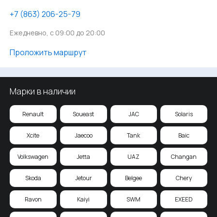
‪+7 (863) 206-25-79
Ежедневно, с 09:00 до 20:00
Проложить маршрут
Марки в наличии
Renault
Soueast
JAC
Solaris
Xcite
Jaecoo
Tank
Baic
Volkswagen
Jetta
UAZ
Changan
Skoda
Jetour
Belgee
Chery
Ravon
Kaiyi
SWM
EXEED