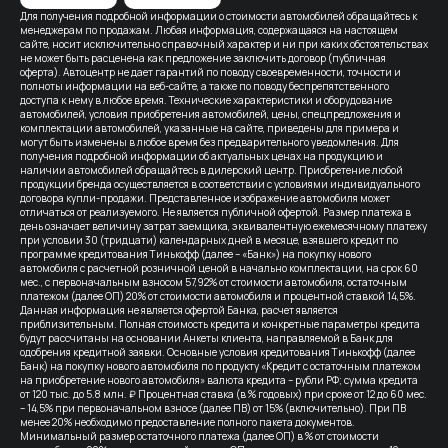
Для получения подробной информации о стоимости автомобилей обращайтесь к
менеджерам по продажам. Любая информация, содержащаяся на настоящем
сайте, носит исключительно справочный характер и ни при каких обстоятельствах
не может быть расценена как предложение заключить договор (публичная
оферта). Автоцентр не дает гарантий по поводу своевременности, точности и
полноты информации на веб-сайте, а также по поводу беспрепятственного
доступа к нему в любое время. Технические характеристики и оборудование
автомобилей, условия приобретения автомобилей, цены, спецпредложения и
комплектации автомобилей, указанные на сайте, приведены для примера и
могут быть изменены в любое время без предварительного уведомления. Для
получения подробной информации об актуальных ценах на продукцию и
наличии автомобилей обращайтесь в дилерский центр. Приобретение любой
продукции бренда осуществляется в соответствии с условиями индивидуального
договора купли-продажи. Представленное изображение автомобиля может
отличаться от реализуемого. Не является публичной офертой. Размер платежа в
день означает величину затрат заемщика, эквивалентную ежемесячному платежу
при условии 30 (тридцати) календарных дней в месяце, взявшего кредит по
программе кредитования Тинькофф (далее – «Банк») на покупку нового
автомобиля с расчетной розничной ценой в начально комплектации, на срок 60
мес., с первоначальным взносом 57,92% от стоимости автомобиля, остаточным
платежом (далее ОП) 20% от стоимости автомобиля и процентной ставкой 14,5%.
Данная информация не является офертой Банка, расчет является
приблизительным. Полная стоимость кредита и конкретные параметры кредита
будут рассчитаны на основании Анкеты клиента, направляемой в Банк для
одобрения кредитной заявки. Основные условия кредитования Тинькофф (далее
Банк) на покупку нового автомобиля по продукту «Кредит с остаточным платежом
на приобретение нового автомобиля» валюта кредита – рубли РФ; сумма кредита
от 120 тыс. до 5.8 млн. ₽ Процентная ставка (в % годовых) при сроке от 12 до 60 мес.
– 14,5% при первоначальном взносе (далее ПВ) от 15% (включительно). При ПВ
менее 20% необходимо предоставление полного пакета документов.
Минимальный размер остаточного платежа (далее ОП) в % от стоимости