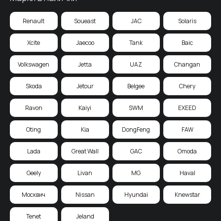
Renault
Soueast
JAC
Solaris
Xcite
Jaecoo
Tank
Baic
Volkswagen
Jetta
UAZ
Changan
Skoda
Jetour
Belgee
Chery
Ravon
Kaiyi
SWM
EXEED
Oting
Kia
DongFeng
FAW
Lada
Great Wall
GAC
Omoda
Geely
Livan
MG
Haval
Москвич
Nissan
Hyundai
Knewstar
Tenet
Jeland