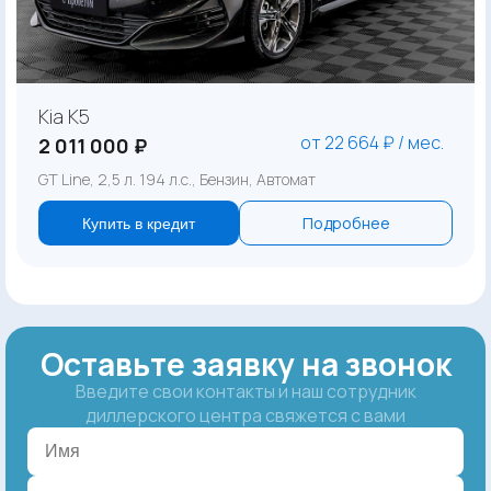
Kia K5
от 22 664 ₽ / мес.
2 011 000 ₽
GT Line, 2,5 л. 194 л.с., Бензин, Автомат
Подробнее
Купить в кредит
Оставьте заявку на звонок
Введите свои контакты и наш сотрудник
диллерского центра свяжется с вами