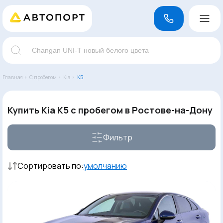
Главная ›
С пробегом ›
Kia ›
K5
Купить Kia K5 с пробегом в Ростове-на-Дону
Фильтр
Сортировать по:
умолчанию