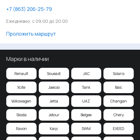
‪+7 (863) 206-25-79
Ежедневно, с 09:00 до 20:00
Проложить маршрут
Марки в наличии
Renault
Soueast
JAC
Solaris
Xcite
Jaecoo
Tank
Baic
Volkswagen
Jetta
UAZ
Changan
Skoda
Jetour
Belgee
Chery
Ravon
Kaiyi
SWM
EXEED