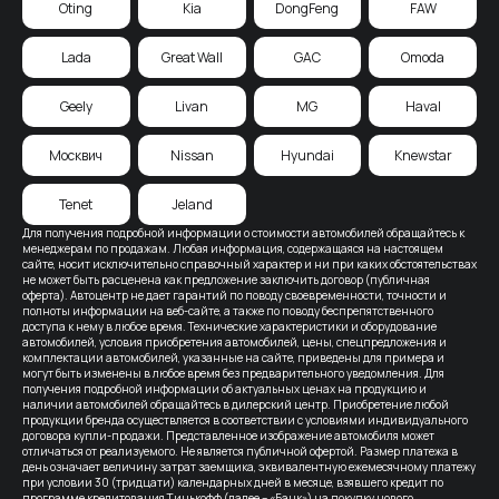
Oting
Kia
DongFeng
FAW
Lada
Great Wall
GAC
Omoda
Geely
Livan
MG
Haval
Москвич
Nissan
Hyundai
Knewstar
Tenet
Jeland
Для получения подробной информации о стоимости автомобилей обращайтесь к
менеджерам по продажам. Любая информация, содержащаяся на настоящем
сайте, носит исключительно справочный характер и ни при каких обстоятельствах
не может быть расценена как предложение заключить договор (публичная
оферта). Автоцентр не дает гарантий по поводу своевременности, точности и
полноты информации на веб-сайте, а также по поводу беспрепятственного
доступа к нему в любое время. Технические характеристики и оборудование
автомобилей, условия приобретения автомобилей, цены, спецпредложения и
комплектации автомобилей, указанные на сайте, приведены для примера и
могут быть изменены в любое время без предварительного уведомления. Для
получения подробной информации об актуальных ценах на продукцию и
наличии автомобилей обращайтесь в дилерский центр. Приобретение любой
продукции бренда осуществляется в соответствии с условиями индивидуального
договора купли-продажи. Представленное изображение автомобиля может
отличаться от реализуемого. Не является публичной офертой. Размер платежа в
день означает величину затрат заемщика, эквивалентную ежемесячному платежу
при условии 30 (тридцати) календарных дней в месяце, взявшего кредит по
программе кредитования Тинькофф (далее – «Банк») на покупку нового