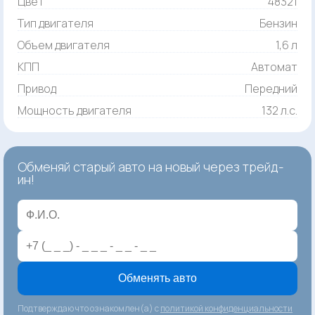
Цвет
48321
Тип двигателя
Бензин
Объем двигателя
1,6 л
КПП
Автомат
Привод
Передний
Мощность двигателя
132 л.с.
Обменяй старый авто на новый через трейд-
ин!
Обменять авто
Подтверждаю что ознакомлен(а) с
политикой конфиденциальности