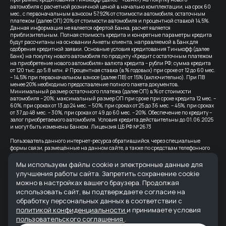
автомобиля с расчетной розничной ценой в начально комплектации, на срок 60
мес., с первоначальным взносом 57,92% от стоимости автомобиля, остаточным
платежом (далее ОП) 20% от стоимости автомобиля и процентной ставкой 14,5%.
Данная информация не является офертой Банка, расчет является
приблизительным. Полная стоимость кредита и конкретные параметры кредита
будут рассчитаны на основании Анкеты клиента, направляемой в Банк для
одобрения кредитной заявки. Основные условия кредитования Тинькофф (далее
Банк) на покупку нового автомобиля по продукту «Кредит с остаточным платежом
на приобретение нового автомобиля» валюта кредита – рубли РФ; сумма кредита
от 120 тыс. до 5.8 млн. ₽ Процентная ставка (в % годовых) при сроке от 12 до 60 мес.
– 14,5% при первоначальном взносе (далее ПВ) от 15% (включительно). При ПВ
менее 20% необходимо предоставление полного пакета документов.
Минимальный размер остаточного платежа (далее ОП) в % от стоимости
автомобиля – 20%; максимальный размер ОП при сроке при сроке кредита 12 мес. –
60%, при сроках от 13 до 24 мес. – 50%, при сроках от 25 до 36 мес. – 45%, при сроках
от 37 до 48 мес. – 30%, при сроках от 49 до 60 мес. – 20%. Обеспечение по кредиту –
залог приобретаемого автомобиля. Условия кредита действительны до 01.06.2025
и могут быть изменены Банком. Лицензия ЦБ РФ № 2673
Пользователь данного интернет-ресурса обратившийся, через специальные
формы связи, размещённые на данном сайте, а также по средствам телефонного
звонка, выражает свое безусловное согласие продолжить устную или письменную
коммуникацию с помощью электронных средств связи, в т.ч.: sms-
Мы используем файлы cookie и электронные данные для
информирование, e-mail-рассылка и т.п. и т.д.
улучшения работы сайта. Запретить сохранение cookie
можно в настройках вашего браузера. Продолжая
Все цены на сайте указаны с учетом скидок.
использовать сайт, вы подтверждаете согласие на
Банк-партнер: ВТБ (ПАО), Лицензия Банка ВТБ — №1000 от 08.07.2015. Партнер по
обработку персональных данных в соответствии с
страхованию: СПАО «Ингосстрах», лицензия ЦБ РФ № 0928
политикой конфиденциальности
и принимаете условия
пользовательского соглашения
.
Реквизиты организации: ООО "АВРОРА" ИНН 6165235622 ОГРН 1236100007373