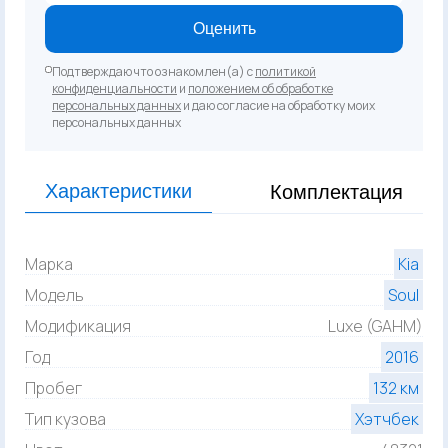
Оценить
Подтверждаю что ознакомлен(а) с
политикой
конфиденциальности
и
положением об обработке
персональных данных
и даю согласие на обработку моих
персональных данных
Характеристики
Комплектация
Марка
Kia
Модель
Soul
Модификация
Luxe (GAHM)
Год
2016
Пробег
132 км
Тип кузова
Хэтчбек