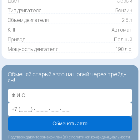
Цвет
Серый
Тип двигателя
Бензин
Объем двигателя
2.5 л
КПП
Автомат
Привод
Полный
Мощность двигателя
190 л.с.
Обменяй старый авто на новый через трейд-
ин!
Обменять авто
Подтверждаю что ознакомлен(а) с
политикой конфиденциальности