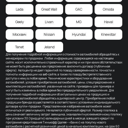
Lada
Great Wall
GAC
Omoda
Geely
Livan
MG
Haval
Москвич
Nissan
Hyundai
Knewstar
Tenet
Jeland
Для получения подробной информации о стоимости автомобилей обращайтесь к
менеджерам по продажам. Любая информация, содержащаяся на настоящем
сайте, носит исключительно справочный характер и ни при каких обстоятельствах
не может быть расценена как предложение заключить договор (публичная
оферта). Автоцентр не дает гарантий по поводу своевременности, точности и
полноты информации на веб-сайте, а также по поводу беспрепятственного
доступа к нему в любое время. Технические характеристики и оборудование
автомобилей, условия приобретения автомобилей, цены, спецпредложения и
комплектации автомобилей, указанные на сайте, приведены для примера и
могут быть изменены в любое время без предварительного уведомления. Для
получения подробной информации об актуальных ценах на продукцию и
наличии автомобилей обращайтесь в дилерский центр. Приобретение любой
продукции бренда осуществляется в соответствии с условиями индивидуального
договора купли-продажи. Представленное изображение автомобиля может
отличаться от реализуемого. Не является публичной офертой. Размер платежа в
день означает величину затрат заемщика, эквивалентную ежемесячному платежу
при условии 30 (тридцати) календарных дней в месяце, взявшего кредит по
программе кредитования Тинькофф (далее – «Банк») на покупку нового
автомобиля с расчетной розничной ценой в начально комплектации, на срок 60