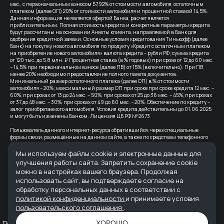
мес., с первоначальным взносом 57,92% от стоимости автомобиля, остаточным
платежом (далее ОП) 20% от стоимости автомобиля и процентной ставкой 14,5%.
Данная информация не является офертой Банка, расчет является
приблизительным. Полная стоимость кредита и конкретные параметры кредита
будут рассчитаны на основании Анкеты клиента, направляемой в Банк для
одобрения кредитной заявки. Основные условия кредитования Тинькофф (далее
Банк) на покупку нового автомобиля по продукту «Кредит с остаточным платежом
на приобретение нового автомобиля» валюта кредита – рубли РФ; сумма кредита
от 120 тыс. до 5.8 млн. ₽ Процентная ставка (в % годовых) при сроке от 12 до 60 мес.
– 14,5% при первоначальном взносе (далее ПВ) от 15% (включительно). При ПВ
менее 20% необходимо предоставление полного пакета документов.
Минимальный размер остаточного платежа (далее ОП) в % от стоимости
автомобиля – 20%; максимальный размер ОП при сроке при сроке кредита 12 мес. –
60%, при сроках от 13 до 24 мес. – 50%, при сроках от 25 до 36 мес. – 45%, при сроках
от 37 до 48 мес. – 30%, при сроках от 49 до 60 мес. – 20%. Обеспечение по кредиту –
залог приобретаемого автомобиля. Условия кредита действительны до 01.06.2025
и могут быть изменены Банком. Лицензия ЦБ РФ № 2673
Пользователь данного интернет-ресурса обратившийся, через специальные
формы связи, размещённые на данном сайте, а также по средствам телефонного
звонка, выражает свое безусловное согласие продолжить устную или письменную
коммуникацию с помощью электронных средств связи, в т.ч.: sms-
Мы используем файлы cookie и электронные данные для
информирование, e-mail-рассылка и т.п. и т.д.
улучшения работы сайта. Запретить сохранение cookie
можно в настройках вашего браузера. Продолжая
Все цены на сайте указаны с учетом скидок.
использовать сайт, вы подтверждаете согласие на
Банк-партнер: ВТБ (ПАО), Лицензия Банка ВТБ — №1000 от 08.07.2015. Партнер по
обработку персональных данных в соответствии с
страхованию: СПАО «Ингосстрах», лицензия ЦБ РФ № 0928
политикой конфиденциальности
и принимаете условия
пользовательского соглашения
.
Реквизиты организации: ООО "АВРОРА" ИНН 6165235622 ОГРН 1236100007373
Политика конфиденциальности
Пользовательское соглашение
ХОРОШО