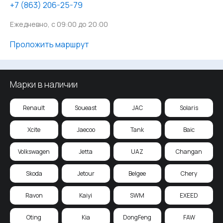
‪+7 (863) 206-25-79
Ежедневно, с 09:00 до 20:00
Проложить маршрут
Марки в наличии
Renault
Soueast
JAC
Solaris
Xcite
Jaecoo
Tank
Baic
Volkswagen
Jetta
UAZ
Changan
Skoda
Jetour
Belgee
Chery
Ravon
Kaiyi
SWM
EXEED
Oting
Kia
DongFeng
FAW