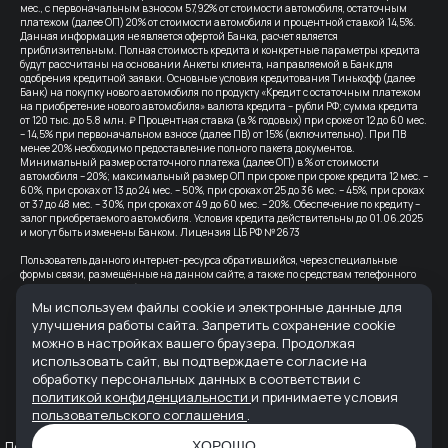
мес., с первоначальным взносом 57,92% от стоимости автомобиля, остаточным
платежом (далее ОП) 20% от стоимости автомобиля и процентной ставкой 14,5%.
Данная информация не является офертой Банка, расчет является
приблизительным. Полная стоимость кредита и конкретные параметры кредита
будут рассчитаны на основании Анкеты клиента, направляемой в Банк для
одобрения кредитной заявки. Основные условия кредитования Тинькофф (далее
Банк) на покупку нового автомобиля по продукту «Кредит с остаточным платежом
на приобретение нового автомобиля» валюта кредита – рубли РФ; сумма кредита
от 120 тыс. до 5.8 млн. ₽ Процентная ставка (в % годовых) при сроке от 12 до 60 мес.
– 14,5% при первоначальном взносе (далее ПВ) от 15% (включительно). При ПВ
менее 20% необходимо предоставление полного пакета документов.
Минимальный размер остаточного платежа (далее ОП) в % от стоимости
автомобиля – 20%; максимальный размер ОП при сроке при сроке кредита 12 мес. –
60%, при сроках от 13 до 24 мес. – 50%, при сроках от 25 до 36 мес. – 45%, при сроках
от 37 до 48 мес. – 30%, при сроках от 49 до 60 мес. – 20%. Обеспечение по кредиту –
залог приобретаемого автомобиля. Условия кредита действительны до 01.06.2025
и могут быть изменены Банком. Лицензия ЦБ РФ № 2673
Пользователь данного интернет-ресурса обратившийся, через специальные
формы связи, размещённые на данном сайте, а также по средствам телефонного
звонка, выражает свое безусловное согласие продолжить устную или письменную
коммуникацию с помощью электронных средств связи, в т.ч.: sms-
Мы используем файлы cookie и электронные данные для
информирование, e-mail-рассылка и т.п. и т.д.
улучшения работы сайта. Запретить сохранение cookie
можно в настройках вашего браузера. Продолжая
Все цены на сайте указаны с учетом скидок.
использовать сайт, вы подтверждаете согласие на
Банк-партнер: ВТБ (ПАО), Лицензия Банка ВТБ — №1000 от 08.07.2015. Партнер по
обработку персональных данных в соответствии с
страхованию: СПАО «Ингосстрах», лицензия ЦБ РФ № 0928
политикой конфиденциальности
и принимаете условия
пользовательского соглашения
.
Реквизиты организации: ООО "АВРОРА" ИНН 6165235622 ОГРН 1236100007373
Политика конфиденциальности
Пользовательское соглашение
ХОРОШО