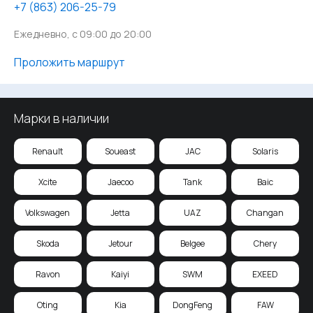
‪+7 (863) 206-25-79
Ежедневно, с 09:00 до 20:00
Проложить маршрут
Марки в наличии
Renault
Soueast
JAC
Solaris
Xcite
Jaecoo
Tank
Baic
Volkswagen
Jetta
UAZ
Changan
Skoda
Jetour
Belgee
Chery
Ravon
Kaiyi
SWM
EXEED
Oting
Kia
DongFeng
FAW