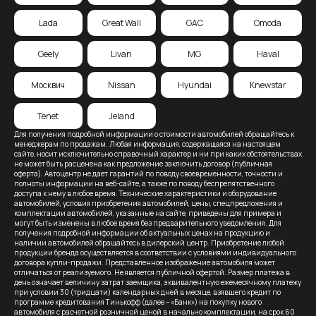
Lada
Great Wall
GAC
Omoda
Geely
Livan
MG
Haval
Москвич
Nissan
Hyundai
Knewstar
Tenet
Jeland
Для получения подробной информации о стоимости автомобилей обращайтесь к
менеджерам по продажам. Любая информация, содержащаяся на настоящем
сайте, носит исключительно справочный характер и ни при каких обстоятельствах
не может быть расценена как предложение заключить договор (публичная
оферта). Автоцентр не дает гарантий по поводу своевременности, точности и
полноты информации на веб-сайте, а также по поводу беспрепятственного
доступа к нему в любое время. Технические характеристики и оборудование
автомобилей, условия приобретения автомобилей, цены, спецпредложения и
комплектации автомобилей, указанные на сайте, приведены для примера и
могут быть изменены в любое время без предварительного уведомления. Для
получения подробной информации об актуальных ценах на продукцию и
наличии автомобилей обращайтесь в дилерский центр. Приобретение любой
продукции бренда осуществляется в соответствии с условиями индивидуального
договора купли-продажи. Представленное изображение автомобиля может
отличаться от реализуемого. Не является публичной офертой. Размер платежа в
день означает величину затрат заемщика, эквивалентную ежемесячному платежу
при условии 30 (тридцати) календарных дней в месяце, взявшего кредит по
программе кредитования Тинькофф (далее – «Банк») на покупку нового
автомобиля с расчетной розничной ценой в начально комплектации, на срок 60