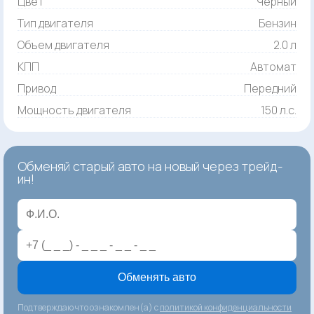
Цвет
Черный
Тип двигателя
Бензин
Объем двигателя
2.0 л
КПП
Автомат
Привод
Передний
Мощность двигателя
150 л.с.
Обменяй старый авто на новый через трейд-
ин!
Обменять авто
Подтверждаю что ознакомлен(а) с
политикой конфиденциальности