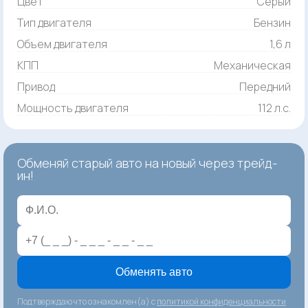
Цвет
Серый
Тип двигателя
Бензин
Объем двигателя
1,6 л
КПП
Механическая
Привод
Передний
Мощность двигателя
112 л.с.
Обменяй старый авто на новый через трейд-
ин!
Обменять авто
Подтверждаю что ознакомлен(а) с
политикой конфиденциальности