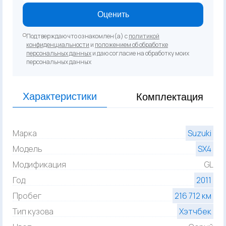
Оценить
Подтверждаю что ознакомлен(а) с
политикой
конфиденциальности
и
положением об обработке
персональных данных
и даю согласие на обработку моих
персональных данных
Характеристики
Комплектация
Марка
Suzuki
Модель
SX4
Модификация
GL
Год
2011
Пробег
216 712 км
Тип кузова
Хэтчбек