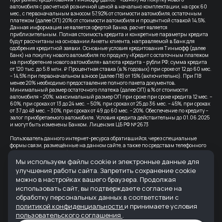
автомобиля с расчетной розничной ценой в начально комплектации, на срок 60
мес., с первоначальным взносом 57,92% от стоимости автомобиля, остаточным
платежом (далее ОП) 20% от стоимости автомобиля и процентной ставкой 14,5%.
Данная информация не является офертой Банка, расчет является
приблизительным. Полная стоимость кредита и конкретные параметры кредита
будут рассчитаны на основании Анкеты клиента, направляемой в Банк для
одобрения кредитной заявки. Основные условия кредитования Тинькофф (далее
Банк) на покупку нового автомобиля по продукту «Кредит с остаточным платежом
на приобретение нового автомобиля» валюта кредита – рубли РФ; сумма кредита
от 120 тыс. до 5.8 млн. ₽ Процентная ставка (в % годовых) при сроке от 12 до 60 мес.
– 14,5% при первоначальном взносе (далее ПВ) от 15% (включительно). При ПВ
менее 20% необходимо предоставление полного пакета документов.
Минимальный размер остаточного платежа (далее ОП) в % от стоимости
автомобиля – 20%; максимальный размер ОП при сроке при сроке кредита 12 мес. –
60%, при сроках от 13 до 24 мес. – 50%, при сроках от 25 до 36 мес. – 45%, при сроках
от 37 до 48 мес. – 30%, при сроках от 49 до 60 мес. – 20%. Обеспечение по кредиту –
залог приобретаемого автомобиля. Условия кредита действительны до 01.06.2025
и могут быть изменены Банком. Лицензия ЦБ РФ № 2673
Пользователь данного интернет-ресурса обратившийся, через специальные
формы связи, размещённые на данном сайте, а также по средствам телефонного
звонка, выражает свое безусловное согласие продолжить устную или письменную
коммуникацию с помощью электронных средств связи, в т.ч.: sms-
Мы используем файлы cookie и электронные данные для
информирование, e-mail-рассылка и т.п. и т.д.
улучшения работы сайта. Запретить сохранение cookie
можно в настройках вашего браузера. Продолжая
Все цены на сайте указаны с учетом скидок.
использовать сайт, вы подтверждаете согласие на
Банк-партнер: ВТБ (ПАО), Лицензия Банка ВТБ — №1000 от 08.07.2015. Партнер по
обработку персональных данных в соответствии с
страхованию: СПАО «Ингосстрах», лицензия ЦБ РФ № 0928
политикой конфиденциальности
и принимаете условия
пользовательского соглашения
.
Реквизиты организации: ООО "АВРОРА" ИНН 6165235622 ОГРН 1236100007373