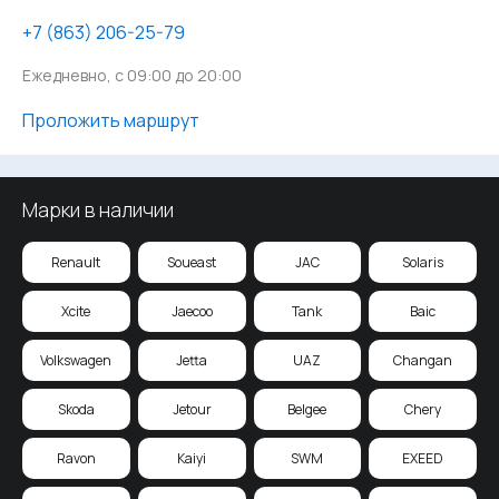
‪+7 (863) 206-25-79
Ежедневно, с 09:00 до 20:00
Проложить маршрут
Марки в наличии
Renault
Soueast
JAC
Solaris
Xcite
Jaecoo
Tank
Baic
Volkswagen
Jetta
UAZ
Changan
Skoda
Jetour
Belgee
Chery
Ravon
Kaiyi
SWM
EXEED