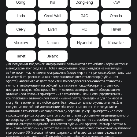
Oting
Kia
DongFeng
FAW
Lada
Great Wall
GAC
Omoda
Geely
Livan
MG
Haval
Москвич
Nissan
Hyundai
Knewstar
Tenet
Jeland
Для получения подробной информации о стоимости автомобилей обращайтесь к
менеджерам по продажам. Любая информация, содержащаяся на настоящем
сайте, носит исключительно справочный характер и ни при каких обстоятельствах
не может быть расценена как предложение заключить договор (публичная
оферта). Автоцентр не дает гарантий по поводу своевременности, точности и
полноты информации на веб-сайте, а также по поводу беспрепятственного
доступа к нему в любое время. Технические характеристики и оборудование
автомобилей, условия приобретения автомобилей, цены, спецпредложения и
комплектации автомобилей, указанные на сайте, приведены для примера и
могут быть изменены в любое время без предварительного уведомления. Для
получения подробной информации об актуальных ценах на продукцию и
наличии автомобилей обращайтесь в дилерский центр. Приобретение любой
продукции бренда осуществляется в соответствии с условиями индивидуального
договора купли-продажи. Представленное изображение автомобиля может
отличаться от реализуемого. Не является публичной офертой. Размер платежа в
день означает величину затрат заемщика, эквивалентную ежемесячному платежу
при условии 30 (тридцати) календарных дней в месяце, взявшего кредит по
программе кредитования Тинькофф (далее – «Банк») на покупку нового