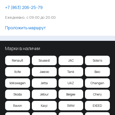
‪+7 (863) 206-25-79
Ежедневно, с 09:00 до 20:00
Проложить маршрут
Марки в наличии
Renault
Soueast
JAC
Solaris
Xcite
Jaecoo
Tank
Baic
Volkswagen
Jetta
UAZ
Changan
Skoda
Jetour
Belgee
Chery
Ravon
Kaiyi
SWM
EXEED