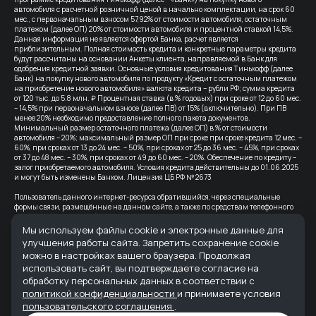
автомобиля с расчетной розничной ценой в начально комплектации, на срок 60
мес., с первоначальным взносом 57,92% от стоимости автомобиля, остаточным
платежом (далее ОП) 20% от стоимости автомобиля и процентной ставкой 14,5%.
Данная информация не является офертой Банка, расчет является
приблизительным. Полная стоимость кредита и конкретные параметры кредита
будут рассчитаны на основании Анкеты клиента, направляемой в Банк для
одобрения кредитной заявки. Основные условия кредитования Тинькофф (далее
Банк) на покупку нового автомобиля по продукту «Кредит с остаточным платежом
на приобретение нового автомобиля» валюта кредита – рубли РФ; сумма кредита
от 120 тыс. до 5.8 млн. ₽ Процентная ставка (в % годовых) при сроке от 12 до 60 мес.
– 14,5% при первоначальном взносе (далее ПВ) от 15% (включительно). При ПВ
менее 20% необходимо предоставление полного пакета документов.
Минимальный размер остаточного платежа (далее ОП) в % от стоимости
автомобиля – 20%; максимальный размер ОП при сроке при сроке кредита 12 мес. –
60%, при сроках от 13 до 24 мес. – 50%, при сроках от 25 до 36 мес. – 45%, при сроках
от 37 до 48 мес. – 30%, при сроках от 49 до 60 мес. – 20%. Обеспечение по кредиту –
залог приобретаемого автомобиля. Условия кредита действительны до 01.06.2025
и могут быть изменены Банком. Лицензия ЦБ РФ № 2673
Пользователь данного интернет-ресурса обратившийся, через специальные
формы связи, размещённые на данном сайте, а также по средствам телефонного
звонка, выражает свое безусловное согласие продолжить устную или письменную
коммуникацию с помощью электронных средств связи, в т.ч.: sms-
Мы используем файлы cookie и электронные данные для
информирование, e-mail-рассылка и т.п. и т.д.
улучшения работы сайта. Запретить сохранение cookie
можно в настройках вашего браузера. Продолжая
Все цены на сайте указаны с учетом скидок.
использовать сайт, вы подтверждаете согласие на
Банк-партнер: ВТБ (ПАО), Лицензия Банка ВТБ — №1000 от 08.07.2015. Партнер по
обработку персональных данных в соответствии с
страхованию: СПАО «Ингосстрах», лицензия ЦБ РФ № 0928
политикой конфиденциальности
и принимаете условия
пользовательского соглашения
.
Реквизиты организации: ООО "АВРОРА" ИНН 6165235622 ОГРН 1236100007373