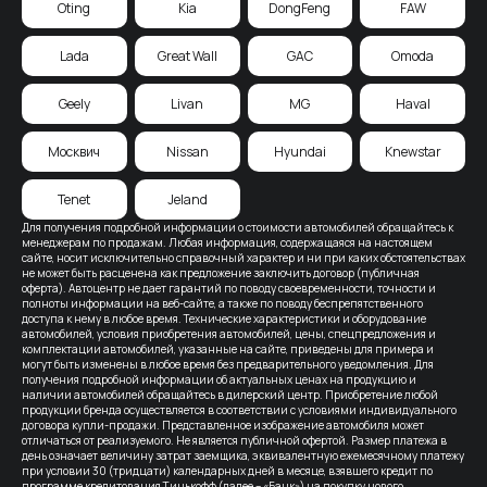
Oting
Kia
DongFeng
FAW
Lada
Great Wall
GAC
Omoda
Geely
Livan
MG
Haval
Москвич
Nissan
Hyundai
Knewstar
Tenet
Jeland
Для получения подробной информации о стоимости автомобилей обращайтесь к
менеджерам по продажам. Любая информация, содержащаяся на настоящем
сайте, носит исключительно справочный характер и ни при каких обстоятельствах
не может быть расценена как предложение заключить договор (публичная
оферта). Автоцентр не дает гарантий по поводу своевременности, точности и
полноты информации на веб-сайте, а также по поводу беспрепятственного
доступа к нему в любое время. Технические характеристики и оборудование
автомобилей, условия приобретения автомобилей, цены, спецпредложения и
комплектации автомобилей, указанные на сайте, приведены для примера и
могут быть изменены в любое время без предварительного уведомления. Для
получения подробной информации об актуальных ценах на продукцию и
наличии автомобилей обращайтесь в дилерский центр. Приобретение любой
продукции бренда осуществляется в соответствии с условиями индивидуального
договора купли-продажи. Представленное изображение автомобиля может
отличаться от реализуемого. Не является публичной офертой. Размер платежа в
день означает величину затрат заемщика, эквивалентную ежемесячному платежу
при условии 30 (тридцати) календарных дней в месяце, взявшего кредит по
программе кредитования Тинькофф (далее – «Банк») на покупку нового