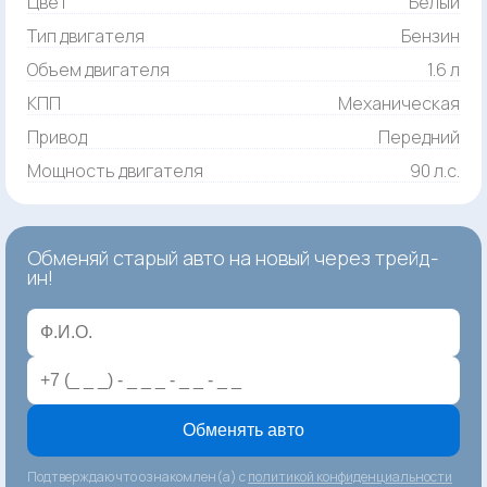
Цвет
Белый
Тип двигателя
Бензин
Объем двигателя
1.6 л
КПП
Механическая
Привод
Передний
Мощность двигателя
90 л.с.
Обменяй старый авто на новый через трейд-
ин!
Обменять авто
Подтверждаю что ознакомлен(а) с
политикой конфиденциальности